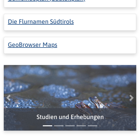
Die Flurnamen Südtirols
GeoBrowser Maps
Vorige
Näc
Studien und Erhebungen