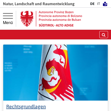
Springe direkt zur Hauptnavigation
Springe direkt zum Inhalt
Natur, Landschaft und Raumentwicklung
DE
IT
Menü
Su
Rechtsgrundlagen