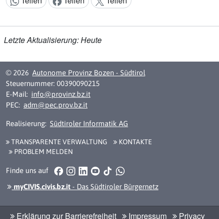
Teilen
Teilen
Teilen
Inhalt teilen:
Letzte Aktualisierung: Heute
© 2026
Autonome Provinz Bozen - Südtirol
Steuernummer: 00390090215
E-Mail:
info@provinz.bz.it
PEC:
adm@pec.prov.bz.it
Realisierung:
Südtiroler Informatik AG
TRANSPARENTE VERWALTUNG
KONTAKTE
PROBLEM MELDEN
Facebook
Instagram
LinkedIn
YouTube
TikTok
WhatsApp
Finde uns auf
myCIVIS.civis.bz.it
- Das Südtiroler Bürgernetz
Erklärung zur Barrierefreiheit
Impressum
Privacy