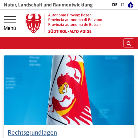
Springe direkt zur Hauptnavigation
Springe direkt zum Inhalt
Natur, Landschaft und Raumentwicklung
DE
IT
Menü
Su
Rechtsgrundlagen