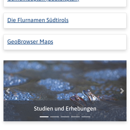
Die Flurnamen Südtirols
GeoBrowser Maps
Vorige
Näc
Studien und Erhebungen