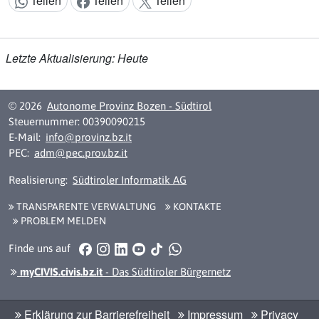
Teilen
Teilen
Teilen
Inhalt teilen:
Letzte Aktualisierung: Heute
© 2026
Autonome Provinz Bozen - Südtirol
Steuernummer: 00390090215
E-Mail:
info@provinz.bz.it
PEC:
adm@pec.prov.bz.it
Realisierung:
Südtiroler Informatik AG
TRANSPARENTE VERWALTUNG
KONTAKTE
PROBLEM MELDEN
Facebook
Instagram
LinkedIn
YouTube
TikTok
WhatsApp
Finde uns auf
myCIVIS.civis.bz.it
- Das Südtiroler Bürgernetz
Erklärung zur Barrierefreiheit
Impressum
Privacy